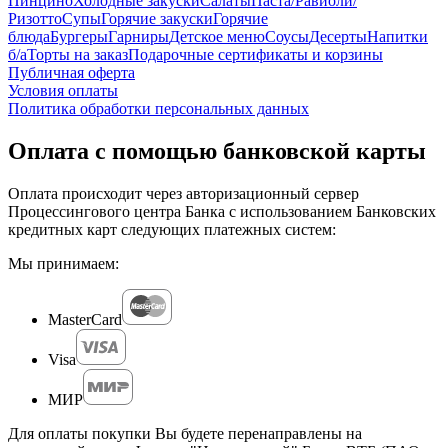
Пинцино
Холодные закуски
Салаты
Паста/Равиоли/
Ризотто
Супы
Горячие закуски
Горячие
блюда
Бургеры
Гарниры
Детское меню
Соусы
Десерты
Напитки
б/а
Торты на заказ
Подарочные сертификаты и корзины
Публичная оферта
Условия оплаты
Политика обработки персональных данных
Оплата с помощью банковской карты
Оплата происходит через авторизационный сервер
Процессингового центра Банка с использованием Банковских
кредитных карт следующих платежных систем:
Мы принимаем:
MasterCard
Visa
МИР
Для оплаты покупки Вы будете перенаправлены на