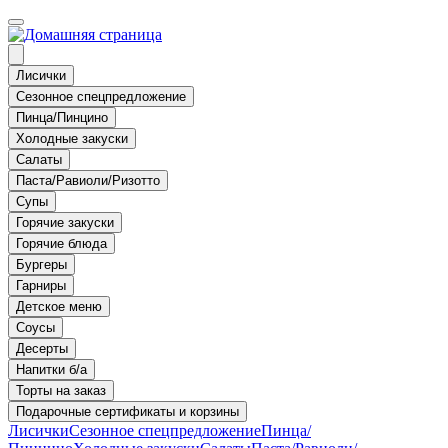
Лисички
Сезонное спецпредложение
Пинца/Пинцино
Холодные закуски
Салаты
Паста/Равиоли/Ризотто
Супы
Горячие закуски
Горячие блюда
Бургеры
Гарниры
Детское меню
Соусы
Десерты
Напитки б/а
Торты на заказ
Подарочные сертификаты и корзины
Лисички
Сезонное спецпредложение
Пинца/