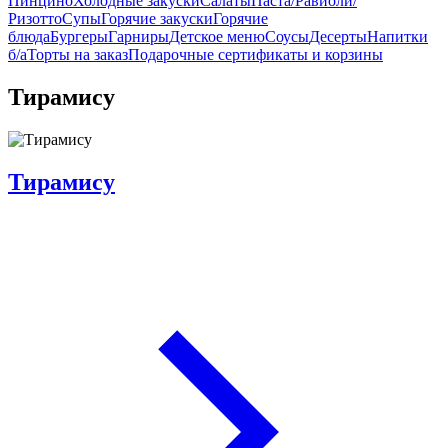
Пинцино
Холодные закуски
Салаты
Паста/Равиоли/
Ризотто
Супы
Горячие закуски
Горячие
блюда
Бургеры
Гарниры
Детское меню
Соусы
Десерты
Напитки
б/а
Торты на заказ
Подарочные сертификаты и корзины
Тирамису
Тирамису