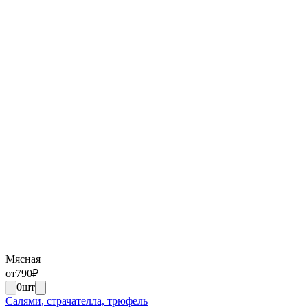
Мясная
от
790
₽
0
шт
Салями, страчателла, трюфель