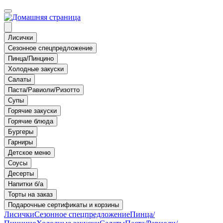
Лисички
Сезонное спецпредложение
Пинца/Пинцино
Холодные закуски
Салаты
Паста/Равиоли/Ризотто
Супы
Горячие закуски
Горячие блюда
Бургеры
Гарниры
Детское меню
Соусы
Десерты
Напитки б/а
Торты на заказ
Подарочные сертификаты и корзины
Лисички
Сезонное спецпредложение
Пинца/