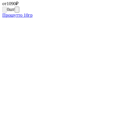
от
1090
₽
0
шт
Прошутто 10гр