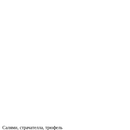
Салями, страчателла, трюфель