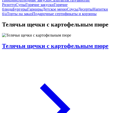
Пинцино
Холодные закуски
Салаты
Паста/Равиоли/
Ризотто
Супы
Горячие закуски
Горячие
блюда
Бургеры
Гарниры
Детское меню
Соусы
Десерты
Напитки
б/а
Торты на заказ
Подарочные сертификаты и корзины
Телячьи щечки с картофельным пюре
Телячьи щечки с картофельным пюре