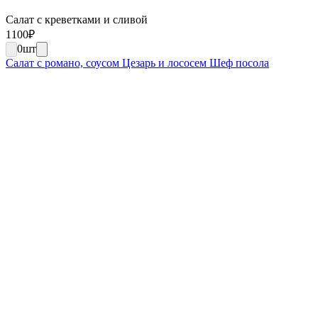
Салат с креветками и сливой
1100
₽
0
шт
Салат с романо, соусом Цезарь и лососем Шеф посола