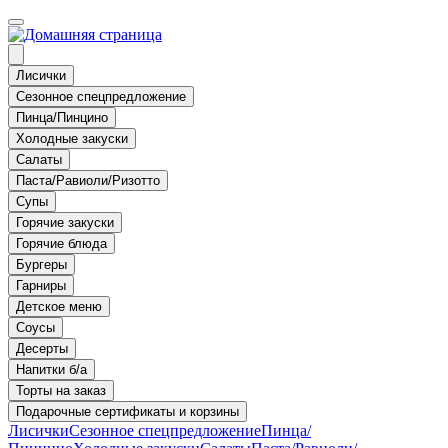
Лисички
Сезонное спецпредложение
Пинца/Пинцино
Холодные закуски
Салаты
Паста/Равиоли/Ризотто
Супы
Горячие закуски
Горячие блюда
Бургеры
Гарниры
Детское меню
Соусы
Десерты
Напитки б/а
Торты на заказ
Подарочные сертификаты и корзины
Лисички
Сезонное спецпредложение
Пинца/