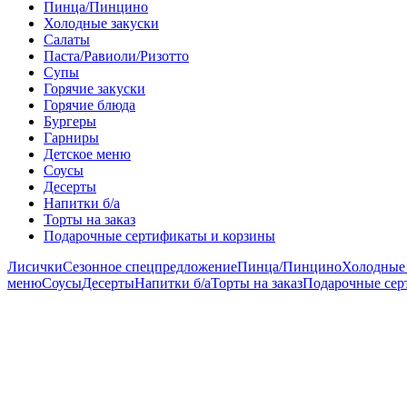
Пинца/Пинцино
Холодные закуски
Салаты
Паста/Равиоли/Ризотто
Супы
Горячие закуски
Горячие блюда
Бургеры
Гарниры
Детское меню
Соусы
Десерты
Напитки б/а
Торты на заказ
Подарочные сертификаты и корзины
Лисички
Сезонное спецпредложение
Пинца/Пинцино
Холодные 
меню
Соусы
Десерты
Напитки б/а
Торты на заказ
Подарочные сер