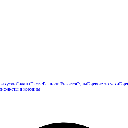
закуски
Салаты
Паста/Равиоли/Ризотто
Супы
Горячие закуски
Гор
тификаты и корзины