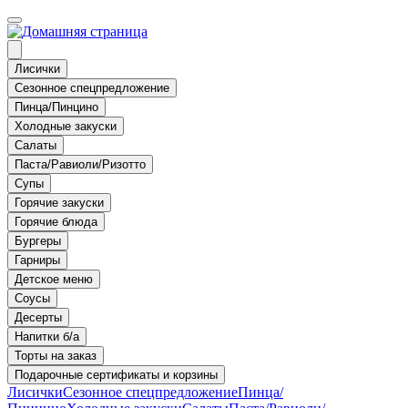
Лисички
Сезонное спецпредложение
Пинца/Пинцино
Холодные закуски
Салаты
Паста/Равиоли/Ризотто
Супы
Горячие закуски
Горячие блюда
Бургеры
Гарниры
Детское меню
Соусы
Десерты
Напитки б/а
Торты на заказ
Подарочные сертификаты и корзины
Лисички
Сезонное спецпредложение
Пинца/