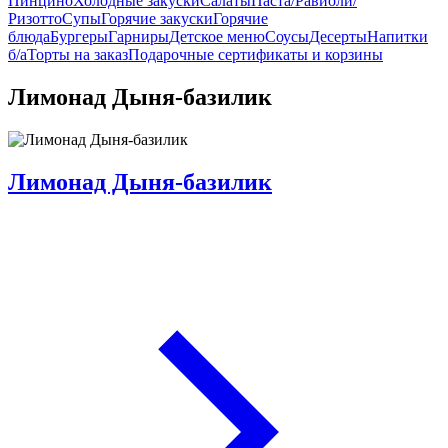
Пинцино
Холодные закуски
Салаты
Паста/Равиоли/
Ризотто
Супы
Горячие закуски
Горячие
блюда
Бургеры
Гарниры
Детское меню
Соусы
Десерты
Напитки
б/а
Торты на заказ
Подарочные сертификаты и корзины
Лимонад Дыня-базилик
Лимонад Дыня-базилик