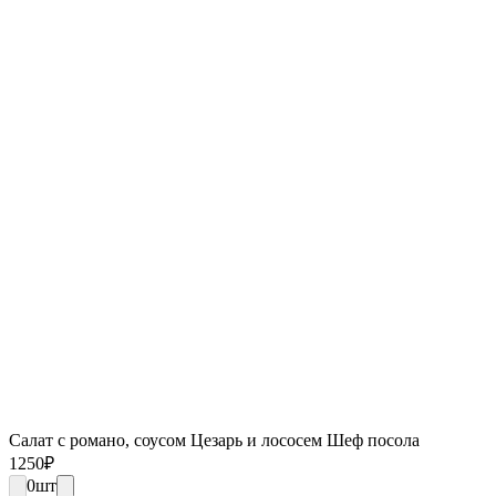
Салат с романо, соусом Цезарь и лососем Шеф посола
1250
₽
0
шт