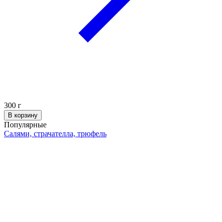
300
г
В корзину
Популярные
Салями, страчателла, трюфель