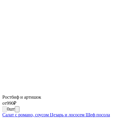
Ростбиф и артишок
от
990
₽
0
шт
Салат с романо, соусом Цезарь и лососем Шеф посола