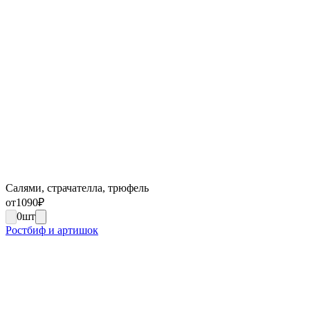
Салями, страчателла, трюфель
от
1090
₽
0
шт
Ростбиф и артишок