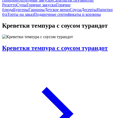
Пинцино
Холодные закуски
Салаты
Паста/Равиоли/
Ризотто
Супы
Горячие закуски
Горячие
блюда
Бургеры
Гарниры
Детское меню
Соусы
Десерты
Напитки
б/а
Торты на заказ
Подарочные сертификаты и корзины
Креветки темпура с соусом турандот
Креветки темпура с соусом турандот