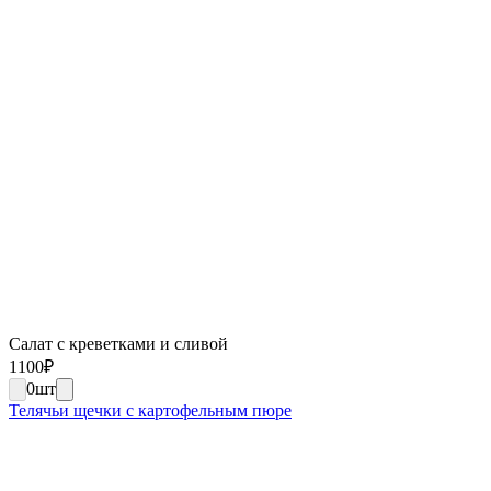
Салат с креветками и сливой
1100
₽
0
шт
Телячьи щечки с картофельным пюре