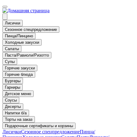
Лисички
Сезонное спецпредложение
Пинца/Пинцино
Холодные закуски
Салаты
Паста/Равиоли/Ризотто
Супы
Горячие закуски
Горячие блюда
Бургеры
Гарниры
Детское меню
Соусы
Десерты
Напитки б/а
Торты на заказ
Подарочные сертификаты и корзины
Лисички
Сезонное спецпредложение
Пинца/