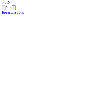
730
₽
0
шт
Брезаола 10гр