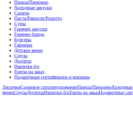
Пинца/Пинцино
Холодные закуски
Салаты
Паста/Равиоли/Ризотто
Супы
Горячие закуски
Горячие блюда
Бургеры
Гарниры
Детское меню
Соусы
Десерты
Напитки б/а
Торты на заказ
Подарочные сертификаты и корзины
Лисички
Сезонное спецпредложение
Пинца/Пинцино
Холодные 
меню
Соусы
Десерты
Напитки б/а
Торты на заказ
Подарочные сер