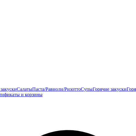
закуски
Салаты
Паста/Равиоли/Ризотто
Супы
Горячие закуски
Гор
тификаты и корзины