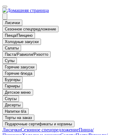
Лисички
Сезонное спецпредложение
Пинца/Пинцино
Холодные закуски
Салаты
Паста/Равиоли/Ризотто
Супы
Горячие закуски
Горячие блюда
Бургеры
Гарниры
Детское меню
Соусы
Десерты
Напитки б/а
Торты на заказ
Подарочные сертификаты и корзины
Лисички
Сезонное спецпредложение
Пинца/