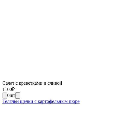
Салат с креветками и сливой
1100
₽
0
шт
Телячьи щечки с картофельным пюре