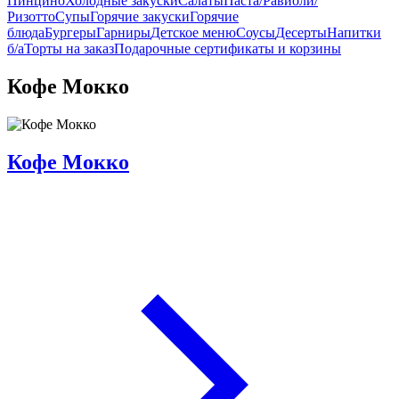
Пинцино
Холодные закуски
Салаты
Паста/Равиоли/
Ризотто
Супы
Горячие закуски
Горячие
блюда
Бургеры
Гарниры
Детское меню
Соусы
Десерты
Напитки
б/а
Торты на заказ
Подарочные сертификаты и корзины
Кофе Мокко
Кофе Мокко