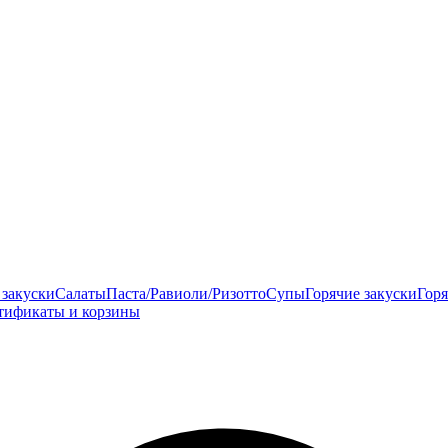
закуски
Салаты
Паста/Равиоли/Ризотто
Супы
Горячие закуски
Гор
тификаты и корзины